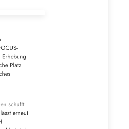
n
 FOCUS-
n Erhebung
he Platz
ches
en schafft
lässt erneut
H