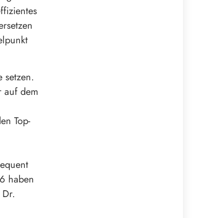
fizientes
ersetzen
elpunkt
 setzen.
r auf dem
en Top-
sequent
26 haben
 Dr.