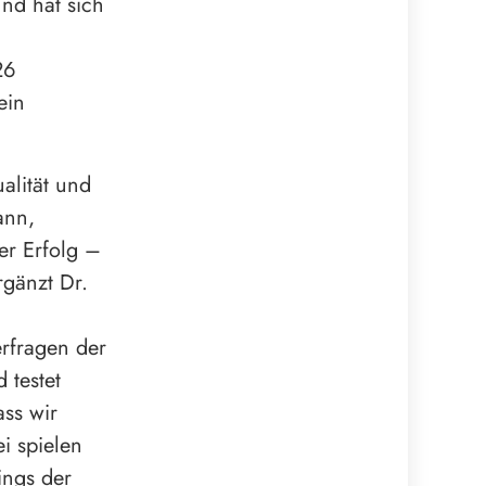
und hat sich
26
ein
alität und
ann,
er Erfolg –
rgänzt Dr.
erfragen der
 testet
ass wir
i spielen
ings der