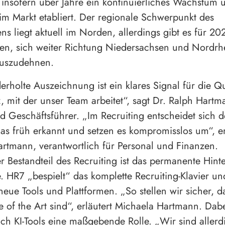
 insofern über Jahre ein kontinuierliches Wachstum 
 im Markt etabliert. Der regionale Schwerpunkt des
s liegt aktuell im Norden, allerdings gibt es für 20
en, sich weiter Richtung Niedersachsen und Nordrh
auszudehnen.
erholte Auszeichnung ist ein klares Signal für die Qu
 mit der unser Team arbeitet“, sagt Dr. Ralph Hartm
 Geschäftsführer. „Im Recruiting entscheidet sich d
as früh erkannt und setzen es kompromisslos um“, e
rtmann, verantwortlich für Personal und Finanzen.
er Bestandteil des Recruiting ist das permanente Hint
. HR7 „bespielt“ das komplette Recruiting-Klavier und
eue Tools und Plattformen. „So stellen wir sicher, d
te of the Art sind“, erläutert Michaela Hartmann. Dabe
uch KI-Tools eine maßgebende Rolle. „Wir sind allerd