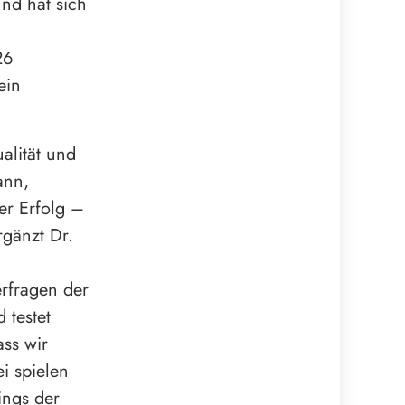
und hat sich
26
ein
alität und
ann,
er Erfolg –
rgänzt Dr.
erfragen der
 testet
ass wir
i spielen
ings der