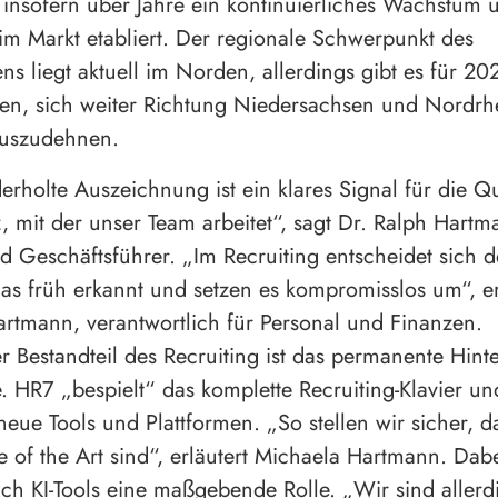
 insofern über Jahre ein kontinuierliches Wachstum 
 im Markt etabliert. Der regionale Schwerpunkt des
s liegt aktuell im Norden, allerdings gibt es für 20
en, sich weiter Richtung Niedersachsen und Nordrh
auszudehnen.
erholte Auszeichnung ist ein klares Signal für die Qu
 mit der unser Team arbeitet“, sagt Dr. Ralph Hartm
 Geschäftsführer. „Im Recruiting entscheidet sich d
as früh erkannt und setzen es kompromisslos um“, e
rtmann, verantwortlich für Personal und Finanzen.
er Bestandteil des Recruiting ist das permanente Hint
. HR7 „bespielt“ das komplette Recruiting-Klavier und
eue Tools und Plattformen. „So stellen wir sicher, d
te of the Art sind“, erläutert Michaela Hartmann. Dabe
uch KI-Tools eine maßgebende Rolle. „Wir sind allerd