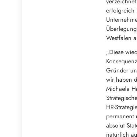
verzeichnet
erfolgreich
Unternehmen
Überlegung
Westfalen 
„Diese wied
Konsequenz,
Gründer und
wir haben d
Michaela Ha
Strategisch
HR-Strategie
permanent n
absolut Sta
natürlich a