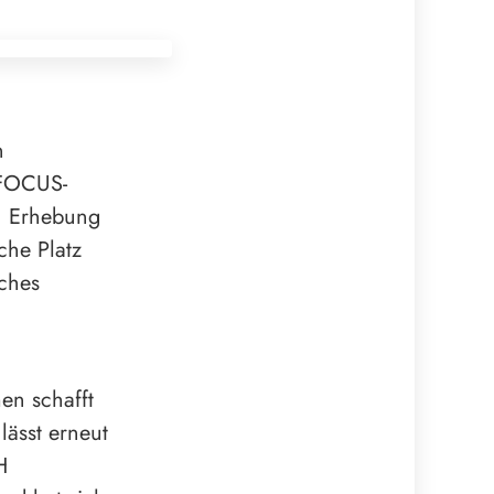
n
 FOCUS-
n Erhebung
he Platz
ches
en schafft
lässt erneut
H