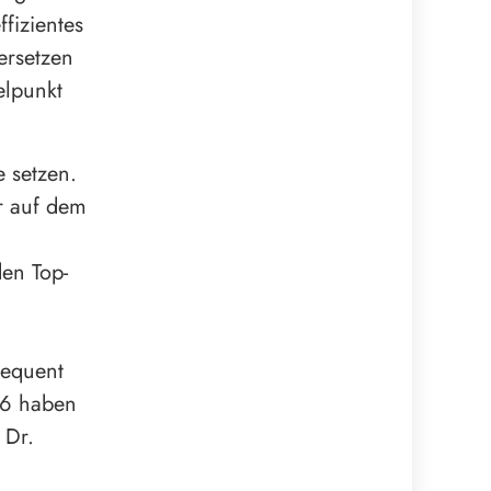
fizientes
ersetzen
elpunkt
 setzen.
r auf dem
en Top-
sequent
26 haben
 Dr.