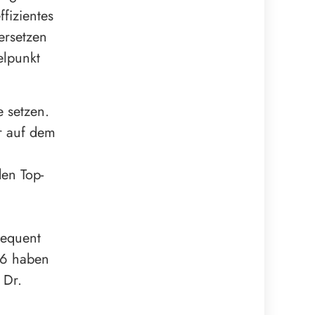
fizientes
ersetzen
elpunkt
 setzen.
r auf dem
en Top-
sequent
26 haben
 Dr.