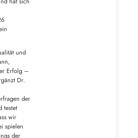
und hat sich
26
ein
alität und
ann,
er Erfolg –
rgänzt Dr.
erfragen der
 testet
ass wir
i spielen
ings der