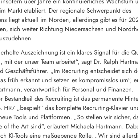
 insofern über Jahre ein kontinuierliches Wachstum 
 im Markt etabliert. Der regionale Schwerpunkt des
s liegt aktuell im Norden, allerdings gibt es für 20
en, sich weiter Richtung Niedersachsen und Nordrh
auszudehnen.
erholte Auszeichnung ist ein klares Signal für die Qu
 mit der unser Team arbeitet“, sagt Dr. Ralph Hartm
 Geschäftsführer. „Im Recruiting entscheidet sich d
as früh erkannt und setzen es kompromisslos um“, e
rtmann, verantwortlich für Personal und Finanzen.
er Bestandteil des Recruiting ist das permanente Hint
. HR7 „bespielt“ das komplette Recruiting-Klavier und
eue Tools und Plattformen. „So stellen wir sicher, d
te of the Art sind“, erläutert Michaela Hartmann. Dabe
uch KI-Tools eine maßgebende Rolle. „Wir sind allerd