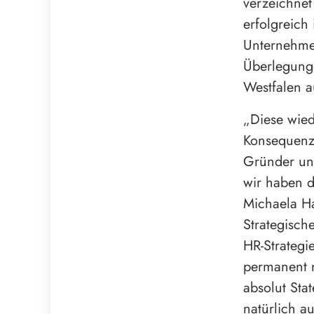
verzeichnet
erfolgreich
Unternehmen
Überlegung
Westfalen 
„Diese wied
Konsequenz,
Gründer und
wir haben d
Michaela Ha
Strategisch
HR-Strategie
permanent n
absolut Sta
natürlich a