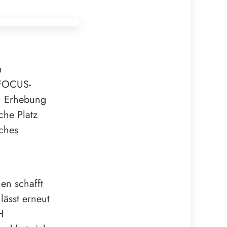
n
 FOCUS-
n Erhebung
he Platz
ches
en schafft
lässt erneut
H