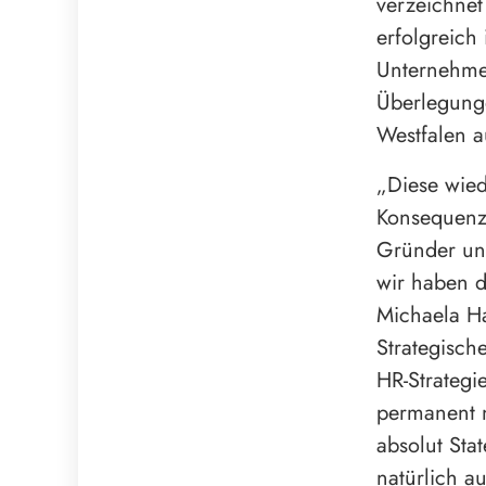
verzeichnet
erfolgreich
Unternehmen
Überlegung
Westfalen 
„Diese wied
Konsequenz,
Gründer und
wir haben d
Michaela Ha
Strategisch
HR-Strategie
permanent n
absolut Sta
natürlich a