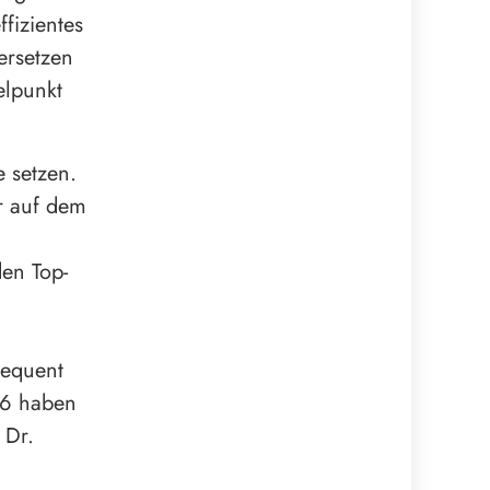
fizientes
ersetzen
elpunkt
 setzen.
r auf dem
en Top-
sequent
26 haben
 Dr.