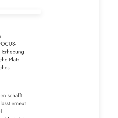
n
 FOCUS-
n Erhebung
he Platz
ches
en schafft
lässt erneut
H