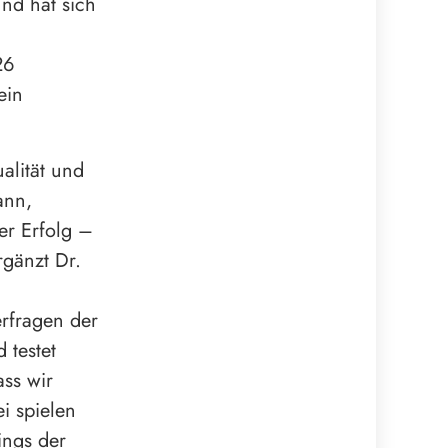
und hat sich
26
ein
alität und
ann,
er Erfolg –
rgänzt Dr.
erfragen der
 testet
ass wir
i spielen
ings der