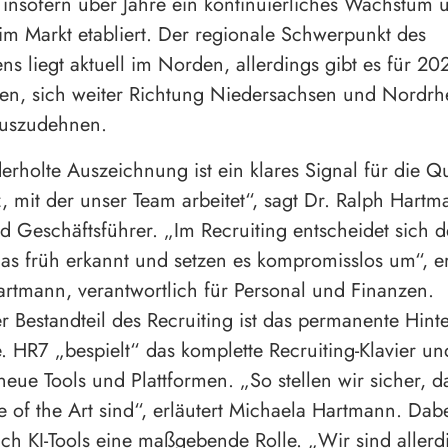
 insofern über Jahre ein kontinuierliches Wachstum 
 im Markt etabliert. Der regionale Schwerpunkt des
s liegt aktuell im Norden, allerdings gibt es für 20
en, sich weiter Richtung Niedersachsen und Nordrh
auszudehnen.
erholte Auszeichnung ist ein klares Signal für die Qu
 mit der unser Team arbeitet“, sagt Dr. Ralph Hartm
 Geschäftsführer. „Im Recruiting entscheidet sich d
as früh erkannt und setzen es kompromisslos um“, e
rtmann, verantwortlich für Personal und Finanzen.
er Bestandteil des Recruiting ist das permanente Hint
. HR7 „bespielt“ das komplette Recruiting-Klavier und
eue Tools und Plattformen. „So stellen wir sicher, d
te of the Art sind“, erläutert Michaela Hartmann. Dabe
uch KI-Tools eine maßgebende Rolle. „Wir sind allerd