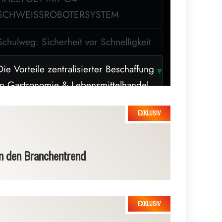
SCHWEISSROBOTERSYSTEM
Schulweg: Sicherheit vor Schnelligkeit
Die Vorteile zentralisierter Beschaffung
▼
in Gastronomie & Lebensmittelhandel
„Next Level Treppenlift“ jetzt bei
Treppenlift Experten
 den Branchentrend